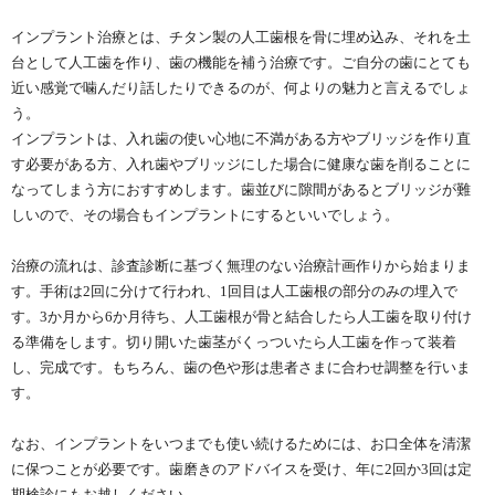
インプラント治療とは、チタン製の人工歯根を骨に埋め込み、それを土
台として人工歯を作り、歯の機能を補う治療です。ご自分の歯にとても
近い感覚で噛んだり話したりできるのが、何よりの魅力と言えるでしょ
う。
インプラントは、入れ歯の使い心地に不満がある方やブリッジを作り直
す必要がある方、入れ歯やブリッジにした場合に健康な歯を削ることに
なってしまう方におすすめします。歯並びに隙間があるとブリッジが難
しいので、その場合もインプラントにするといいでしょう。
治療の流れは、診査診断に基づく無理のない治療計画作りから始まりま
す。手術は2回に分けて行われ、1回目は人工歯根の部分のみの埋入で
す。3か月から6か月待ち、人工歯根が骨と結合したら人工歯を取り付け
る準備をします。切り開いた歯茎がくっついたら人工歯を作って装着
し、完成です。もちろん、歯の色や形は患者さまに合わせ調整を行いま
す。
なお、インプラントをいつまでも使い続けるためには、お口全体を清潔
に保つことが必要です。歯磨きのアドバイスを受け、年に2回か3回は定
期検診にもお越しください。