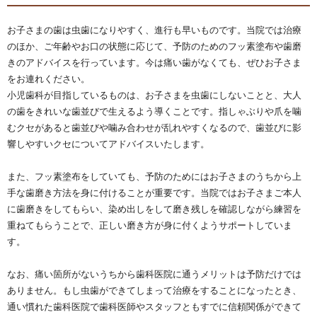
お子さまの歯は虫歯になりやすく、進行も早いものです。当院では治療
のほか、ご年齢やお口の状態に応じて、予防のためのフッ素塗布や歯磨
きのアドバイスを行っています。今は痛い歯がなくても、ぜひお子さま
をお連れください。
小児歯科が目指しているものは、お子さまを虫歯にしないことと、大人
の歯をきれいな歯並びで生えるよう導くことです。指しゃぶりや爪を噛
むクセがあると歯並びや噛み合わせが乱れやすくなるので、歯並びに影
響しやすいクセについてアドバイスいたします。
また、フッ素塗布をしていても、予防のためにはお子さまのうちから上
手な歯磨き方法を身に付けることが重要です。当院ではお子さまご本人
に歯磨きをしてもらい、染め出しをして磨き残しを確認しながら練習を
重ねてもらうことで、正しい磨き方が身に付くようサポートしていま
す。
なお、痛い箇所がないうちから歯科医院に通うメリットは予防だけでは
ありません。もし虫歯ができてしまって治療をすることになったとき、
通い慣れた歯科医院で歯科医師やスタッフともすでに信頼関係ができて