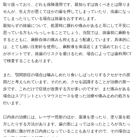
取り扱っており、どれも保険適用です。親知らずは抜くべきとは限りま
せんが、生え方が悪くてほかの歯を押してしまっていたり、虫歯になっ
てしまったりしている場合は抜歯をおすすめします。
親知らずの抜歯について、処置時に腫れや痛みがあると耳にして不安に
思っている方もいらっしゃることでしょう。当院では、抜歯前に麻酔を
するとともに、麻酔自体の痛みも抑えるよう配慮しています。具体的に
は、とても細い注射針を使用し、麻酔液を体温近くまで温めておくこと
がポイントです。抜歯のリスクを避けるため、場合によっては歯科用CT
で検査することもあります。
また、顎関節症の場合は噛みしめたり食いしばったりするクセがその原
因だと考えられています。そのため、クセを認識することが治療の第一
歩です。これだけで症状が改善する方が多いのですが、まだ痛みがある
場合はスプリントというマウスピースを使った治療や痛み止めの処方を
行います。
口内炎の治療には、レーザー照射のほか、薬液を塗ったり、塗り薬を処
方したりする方法があります。歯の形によっては尖ったところが当たっ
て粘膜に傷が付き口内炎になっていることもありますので、その場合は